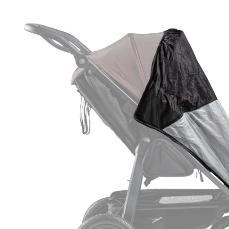
Pare-soleil pluie pour sièges simples duo
CHF 49.00
TVA incluse, plus
frais d'expédition
Dans le panier
Livrable: chez vous en 3-4 jours ouvrés
Description du produit
Détails du produit
Recommandations, sigle et fabricant