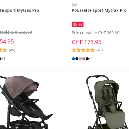
Joie
te sport Mytrax Pro
Poussette sport Mytrax Pro
35 %
seillé CHF 269.90
Prix conseillé CHF 269.90
54.95
CHF 173.95
(49)
(49)
+1
+1