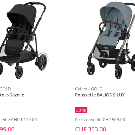
eil
 GOLD
Cybex - GOLD
te e-Gazelle
Poussette BALIOS S LUX
30 %
seillé CHF 1'119.00
Prix conseillé CHF 509.00
99.00
CHF 353.00