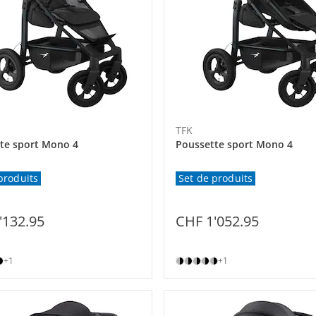
TFK
te sport Mono 4
Poussette sport Mono 4
produits
Set de produits
'132.95
CHF 1'052.95
+1
+1