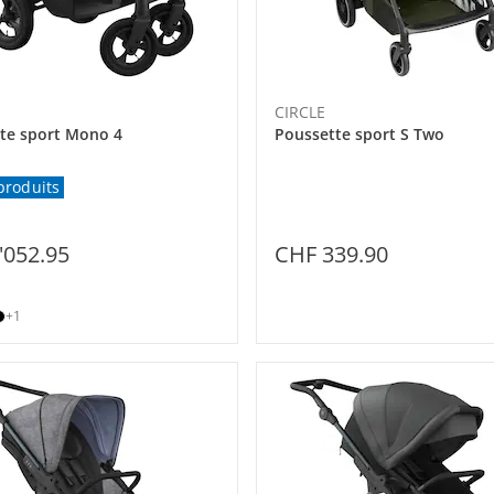
CIRCLE
te sport Mono 4
Poussette sport S Two
produits
'052.95
CHF 339.90
+1