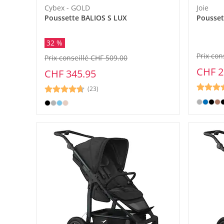
Cybex - GOLD
Joie
Poussette BALIOS S LUX
Pousset
32 %
Prix con
Prix conseillé CHF 509.00
CHF 2
CHF 345.95
(23)