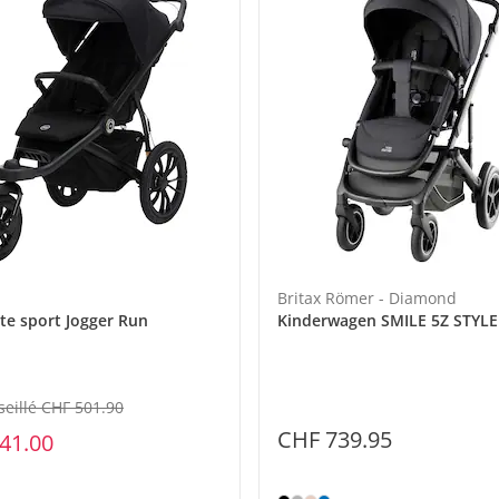
Britax Römer - Diamond
te sport Jogger Run
Kinderwagen SMILE 5Z STYLE
seillé CHF 501.90
CHF 739.95
41.00