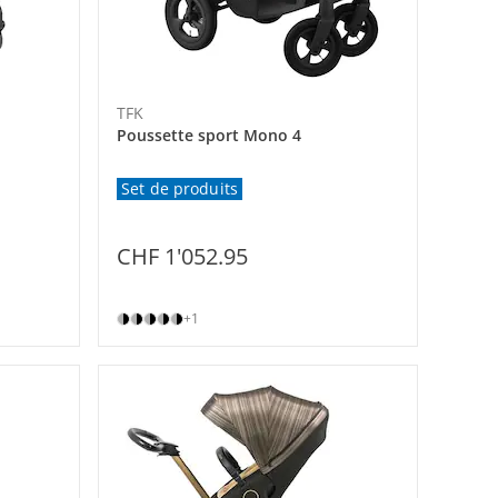
TFK
Poussette sport Mono 4
Set de produits
CHF 1'052.95
+1