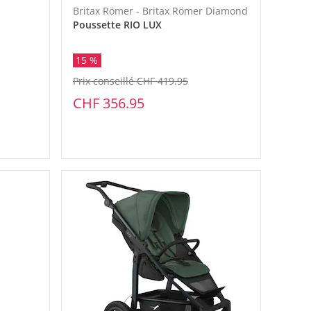
Britax Römer - Britax Römer Diamond
Poussette RIO LUX
15 %
Prix conseillé CHF 419.95
CHF 356.95