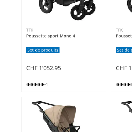
TFK
TFK
Poussette sport Mono 4
Pousset
Set de produits
Set de 
CHF 1'052.95
CHF 1
+1