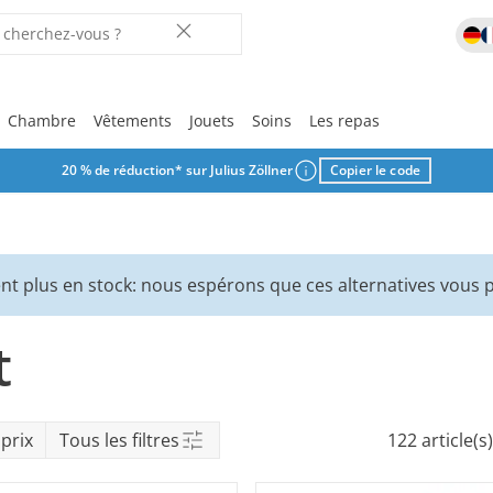
Chambre
Vêtements
Jouets
Soins
Les repas
20 % de réduction* sur Julius Zöllner
Copier le code
Vos favoris
Vos favoris
Vos favoris
Vos favoris
Vos favoris
Vos favoris
Vos favoris
Vos favoris
Vos favoris
Laisse-toi in
r
nt plus en stock: nous espérons que ces alternatives vous p
ix
t
rche
prix
Tous les filtres
122 article(s)