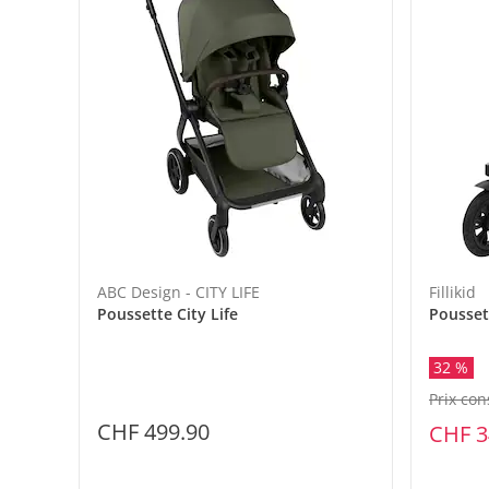
ABC Design - CITY LIFE
Fillikid
Poussette City Life
Pousset
32 %
Prix con
CHF 499.90
CHF 3