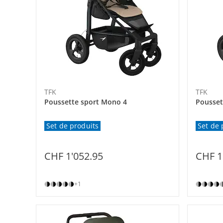
TFK
TFK
Poussette sport Mono 4
Pousset
Set de produits
Set de 
CHF 1'052.95
CHF 1
+1