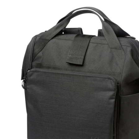
CHF 159.00
TVA incluse, plus
frais d'expédition
Dans le panier
Livrable: chez vous en 3-4 jours ouvrés
Description du produit
Détails du produit
Recommandations, sigle et fabricant