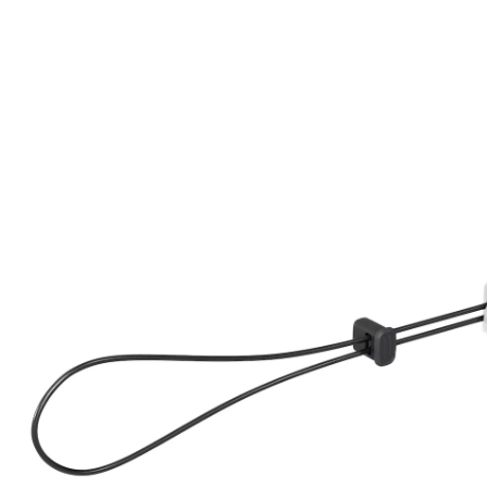
Attelage ezHitch Plate
Prix conseillé CHF 29.95
CHF 27.95
TVA incluse, plus
frais d'expédition
Dans le panier
Livrable: chez vous en 3-4 jours ouvrés
Description du produit
Détails du produit
Recommandations, sigle et fabricant