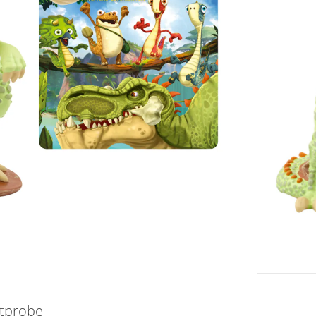
TVA inclu
eil
Livrabl
utprobe