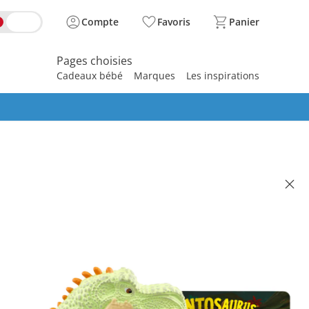
Compte
Favoris
Panier
Pages choisies
Cadeaux bébé
Marques
Les inspirations
spirer
ine audio Gigantosaurus - Mazus
robe
(1)
illé CHF 20.90
 15.50