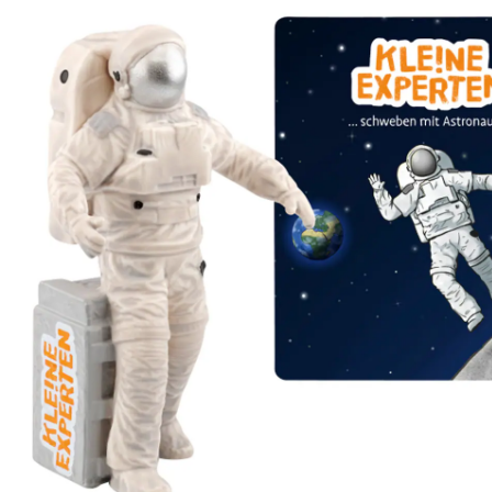
schweben mit Astronauten
28 %
Prix conseillé CHF 20.90
CHF 15.05
TVA incluse, plus
frais d'expédition
Dans le panier
Livrable: chez vous en 3-4 jours ouvrés
Description du produit
Détails du produit
Recommandations, sigle et fabricant