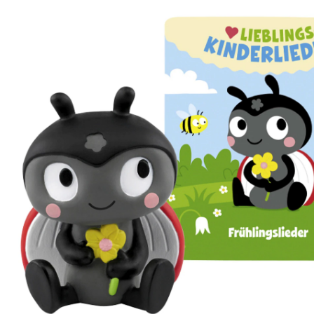
Frühlingslieder
(2)
25 %
Prix conseillé CHF 20.90
CHF 15.50
TVA incluse, plus
frais d'expédition
Dans le panier
Livrable: chez vous en 3-4 jours ouvrés
Description du produit
Détails du produit