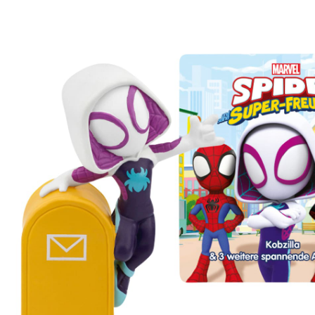
Super-Freunde - Kobzilla & 3 weitere spannende
Abenteuer
25 %
Prix conseillé CHF 20.90
CHF 15.50
TVA incluse, plus
frais d'expédition
Dans le panier
Livrable: chez vous en 3-4 jours ouvrés
Description du produit
Détails du produit