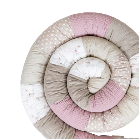
Tour de lit serpent 400 cm maille piquée
gaufrée/velours côtelé beige/rose/forêt
enchantée
CHF 59.90
TVA incluse, plus
frais d'expédition
Dans le panier
Livrable: chez vous dans 4 semaines
Description du produit
Détails du produit