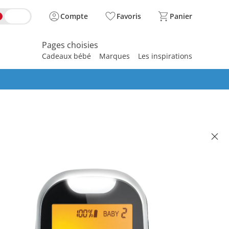
Compte
Favoris
Panier
Pages choisies
Cadeaux bébé
Marques
Les inspirations
spirer
E
 bébé supplémentaire BU-65D
illé CHF 79.00
 47.95
se, plus
frais d'expédition