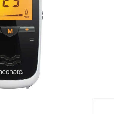
Livrabl
eil