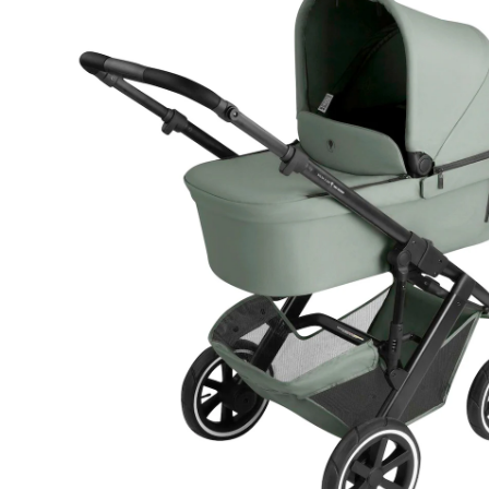
CHF 894.85
TVA incluse, plus
frais d'expédition
Livraison gratuite
Nous vous offrons les frais de port pour toute
commande comprenant cet article.
*Offre non valable en combinaison avec des articles expédiés
par transporteur.
Modèle
pine
+ 1
Dans le panier
Livrable: chez vous en 4-5 jours ouvrés