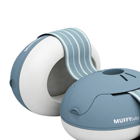
(67)
Prix conseillé CHF 35.30
CHF 33.55
TVA incluse, plus
frais d'expédition
Modèle
denim
+ 2
Dans le panier
Livrable: chez vous en 3-4 jours ouvrés
Description du produit