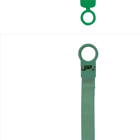
Détails du produit
Recommandations, sigle et fabricant
Avis
Livraison
Retours et réclamations