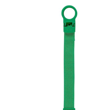
26 %
Prix conseillé CHF 11.95
CHF 8.75
TVA incluse, plus
frais d'expédition
Modèle
cactus
Dans le panier
Livrable: chez vous en 3-4 jours ouvrés
Description du produit