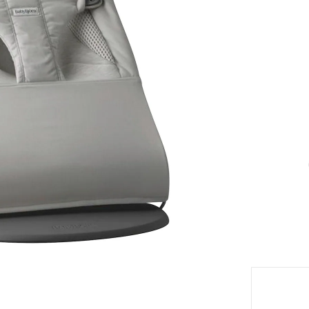
eil
Livrabl