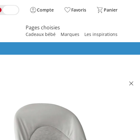
Compte
Favoris
Panier
Pages choisies
Cadeaux bébé
Marques
Les inspirations
spirer
RN
t Balance Soft Tri-Fabric gris
 197.95
se, plus
frais d'expédition
ris clair