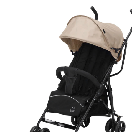
(3)
25 %
Exklusif
Prix conseillé CHF 89.95
CHF 67.45
TVA incluse, plus
frais d'expédition
Modèle
beige
Dans le panier
Livrable: chez vous en 4-5 jours ouvrés
Description du produit