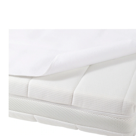
(18)
11 %
Exklusif
Prix conseillé CHF 7.95
CHF 7.05
TVA incluse, plus
frais d'expédition
Modèle
50 x 70 cm
+ 1
Dans le panier
Livrable: chez vous en 3-4 jours ouvrés
Description du produit