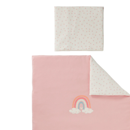
cm rose
34 %
Exklusif
Prix conseillé CHF 23.05
CHF 15.05
TVA incluse, plus
frais d'expédition
Modèle
rose
Dans le panier
Livrable: chez vous en 3-4 jours ouvrés
Description du produit