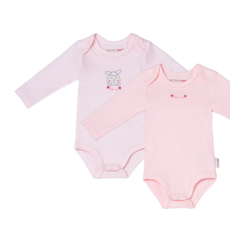
30 %
Exklusif
Offre spéciale
Prix conseillé CHF 20.00
CHF 14.00
TVA incluse, plus
frais d'expédition
Modèle
rose
Taille
Tableau des tailles
Dans le panier
Livrable: chez vous en 3-4 jours ouvrés