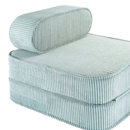
Prix conseillé CHF 239.00
CHF 203.15
TVA incluse, plus
frais d'expédition
Modèle
peppermint green
Dans le panier
Livrable: chez vous en 3-4 jours ouvrés
Description du produit
Détails du produit