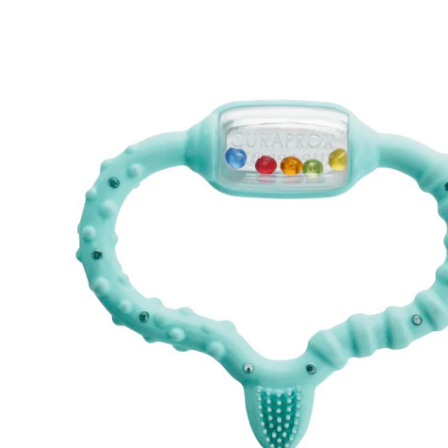
(38)
CHF 17.95
TVA incluse, plus
frais d'expédition
Modèle
turquoise
Dans le panier
Livrable: chez vous en 3-4 jours ouvrés
Description du produit