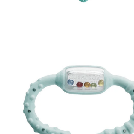
Détails du produit
Recommandations, sigle et fabricant
Avis
Livraison
Retours et réclamations
Offres et réductions