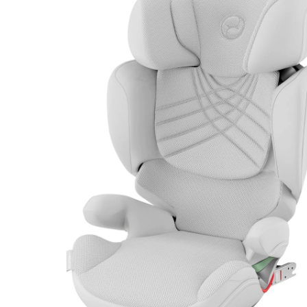
CHF 239.00
TVA incluse, plus
frais d'expédition
Modèle
light grey plus
+ 4
Dans le panier
Livrable: chez vous en 4-5 jours ouvrés
Description du produit
Détails du produit