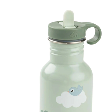
Gourde 350ml vert
(2)
CHF 14.45
TVA incluse, plus
frais d'expédition
Modèle
vert
+ 2
Dans le panier
Livrable: chez vous en 3-4 jours ouvrés
Description du produit