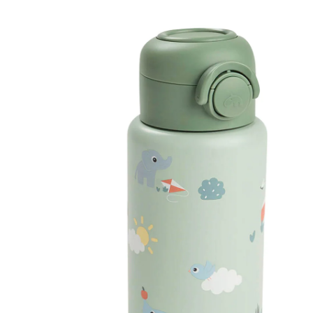
Gourde isotherme avec paille, 340ml vert
Prix conseillé CHF 23.95
CHF 22.15
TVA incluse, plus
frais d'expédition
Modèle
vert
+ 2
Dans le panier
Livrable: chez vous en 3-4 jours ouvrés
Description du produit