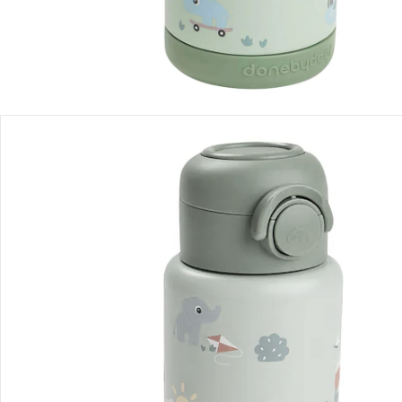
Détails du produit
Recommandations, sigle et fabricant
Avis
Livraison
Retours et réclamations
Offres et réductions