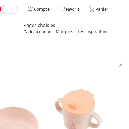
Compte
Favoris
Panier
Pages choisies
Cadeaux bébé
Marques
Les inspirations
spirer
 DEER
ce 3 pièces Foodie wally rose
(5)
illé CHF 34.95
 25.95
se, plus
frais d'expédition
ally rose