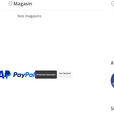
Magasin
Nos magasins
A
S