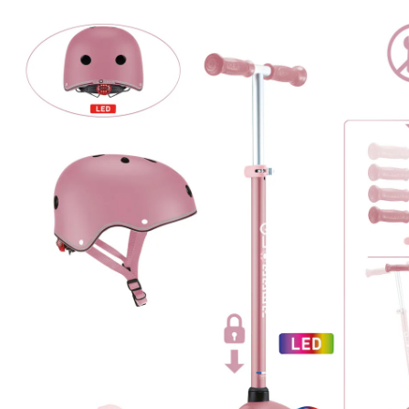
casque inclus rose
Prix conseillé CHF 109.95
CHF 103.95
TVA incluse, plus
frais d'expédition
Modèle
rose
Me prévenir quand l’article sera disponible
Momentanément indisponible
Description du produit