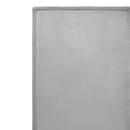
forme 120x170 cm gris
(3)
CHF 82.95
TVA incluse, plus
frais d'expédition
Modèle
gris
Dans le panier
Livrable: chez vous en 3-4 jours ouvrés
Description du produit