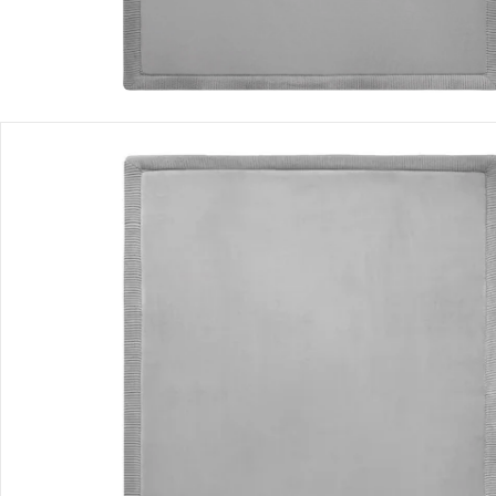
Détails du produit
Vidéos produit
Recommandations, sigle et fabricant
Avis
Livraison