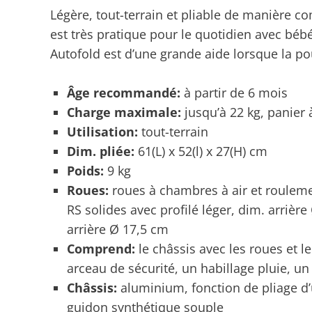
Légère, tout-terrain et pliable de manière c
est très pratique pour le quotidien avec béb
Autofold est d’une grande aide lorsque la po
Âge recommandé:
à partir de 6 mois
Charge maximale:
jusqu’à 22 kg, panier
Utilisation:
tout-terrain
Dim. pliée:
61(L) x 52(l) x 27(H) cm
Poids:
9 kg
Roues:
roues à chambres à air et rouleme
RS solides avec profilé léger, dim. arrièr
arrière Ø 17,5 cm
Comprend:
le châssis avec les roues et l
arceau de sécurité, un habillage pluie, u
Châssis:
aluminium, fonction de pliage d’
guidon synthétique souple