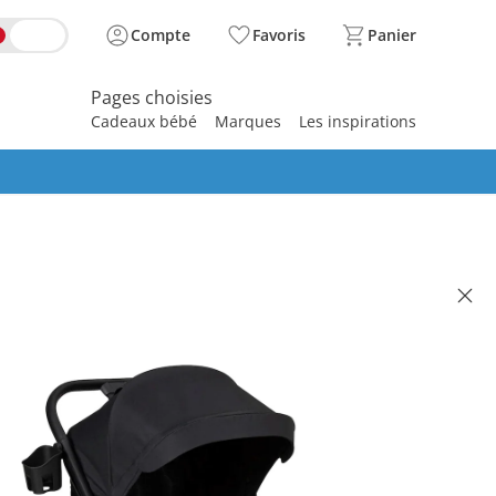
Compte
Favoris
Panier
Pages choisies
Cadeaux bébé
Marques
Les inspirations
spirer
ette-canne Clixx night
 319.00
se, plus
frais d'expédition
ight