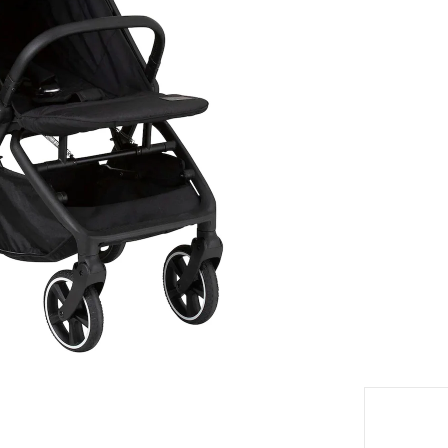
eil
Livrabl