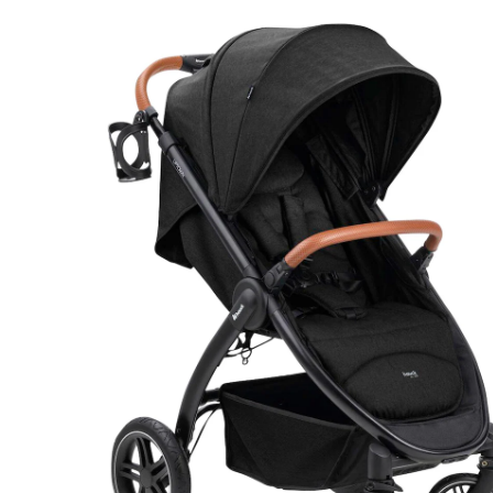
21 %
Prix conseillé CHF 274.95
CHF 216.95
TVA incluse, plus
frais d'expédition
Modèle
black melange black
Dans le panier
Livrable: chez vous en 10-12 jours ouvrés
Description du produit