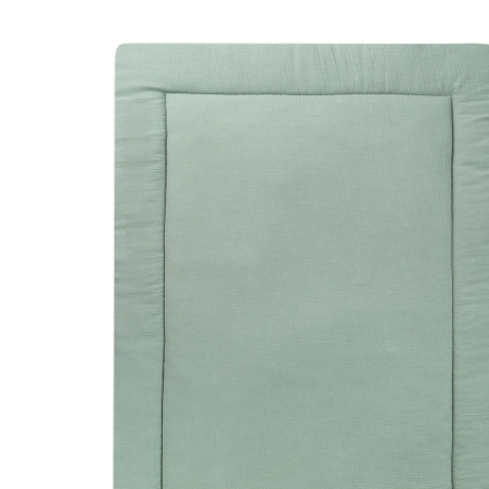
Tapis d'éveil Terra Musselin 95 x 135 cm vert
(22)
20 %
20% SUPPLÉMENTAIRES
Prix conseillé CHF 59.99
CHF 47.95
TVA incluse, plus
frais d'expédition
Modèle
vert
Dans le panier
Livrable: chez vous en 3-4 jours ouvrés