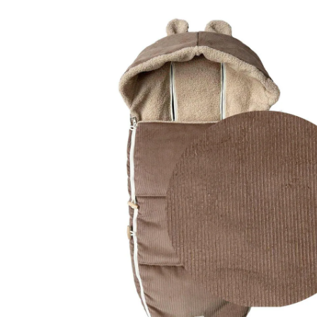
(1)
CHF 109.00
TVA incluse, plus
frais d'expédition
Modèle
caribou
Dans le panier
Livrable: chez vous en 3-4 jours ouvrés
Description du produit
Détails du produit