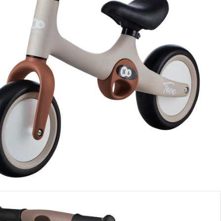
se, plus
frais d'expédition
esert beige
Dans le panier
e: chez vous en 3-4 jours ouvrés