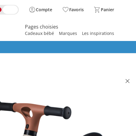
Compte
Favoris
Panier
Pages choisies
Cadeaux bébé
Marques
Les inspirations
spirer
RAFT
ienne TOVE desert beige
(5)
illé CHF 44.90
 37.95