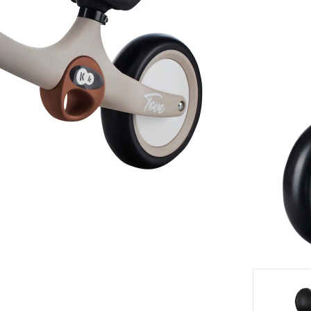
TVA inclu
Modèle
d
eil
Livrabl