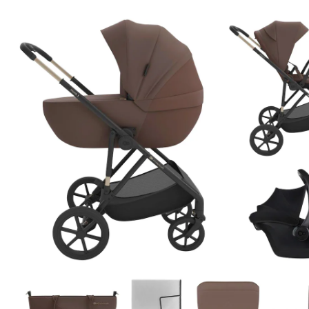
auto MINK PRO 2 velvet mocca
CHF 551.95
TVA incluse, plus
frais d'expédition
Modèle
velvet mocca
Me prévenir quand l’article sera disponible
Momentanément indisponible
Description du produit