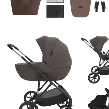
Détails du produit
Recommandations, sigle et fabricant
Avis
Livraison
Retours et réclamations
Offres et réductions