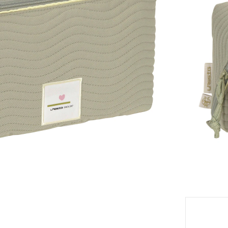
Modèle
m
eil
Moment