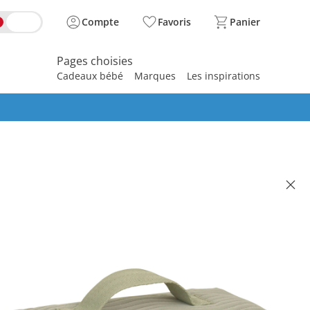
Compte
Favoris
Panier
Pages choisies
Cadeaux bébé
Marques
Les inspirations
spirer
ment Flex menthe
illé CHF 39.95
 31.95
se, plus
frais d'expédition