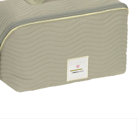
enthe
Me prévenir quand l’article sera disponible
anément indisponible