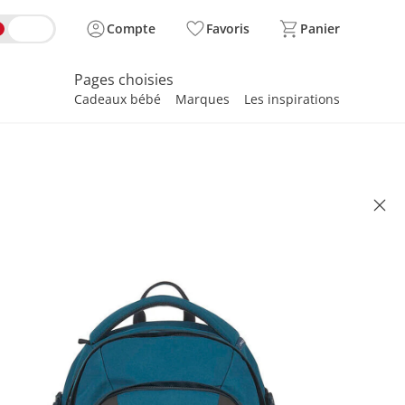
Compte
Favoris
Panier
Pages choisies
Cadeaux bébé
Marques
Les inspirations
spirer
 dos d’école BOLD origin dark
 157.95
se, plus
frais d'expédition
ark blue