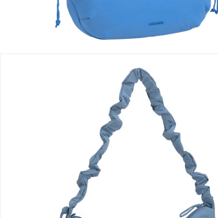
Détails du produit
Recommandations, sigle et fabricant
Avis
Livraison
Retours et réclamations
Offres et réductions