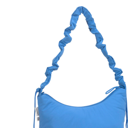
(1)
CHF 84.95
TVA incluse, plus
frais d'expédition
Modèle
blue
Dans le panier
Livrable: chez vous en 3-4 jours ouvrés
Description du produit