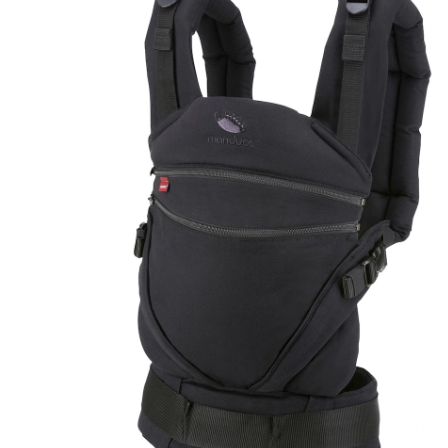
25 %
Prix conseillé CHF 228.95
CHF 170.95
TVA incluse, plus
frais d'expédition
Modèle
obsidian
Dans le panier
Livrable: chez vous en 3-4 jours ouvrés
Description du produit