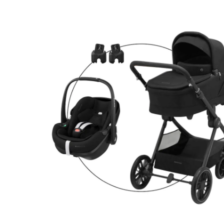
21 %
Set de produits
Prix conseillé CHF 1'054.85
CHF 828.95
TVA incluse, plus
frais d'expédition
Modèle
twillic black
Dans le panier
Livrable: chez vous en 4-5 jours ouvrés
En choisissant cet ensemble, vous recevrez 3 articles:
Maxi-Cosi
Poussette combinée Oxford Plus