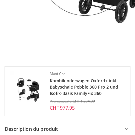
Prix total des articles à l’unité:
CHF 881.15
Prix groupé:
CHF 828.95
Produit similaire
Vous aimeriez trouver un produit similaire? Voici l’article que
nous vous recommandons:
Maxi-Cosi
Kombikinderwagen Oxford+ inkl.
Babyschale Pebble 360 Pro 2 und
Isofix-Basis FamilyFix 360
Prix conseillé CHF 1'284.80
CHF 977.95
Description du produit