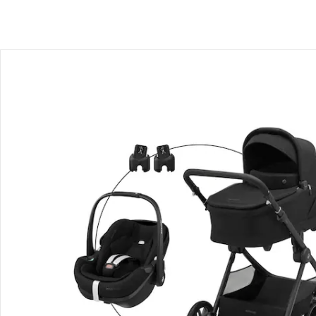
Prix conseillé CHF 749.95
CHF 670.95
Maxi-Cosi - Premium
Coque-auto Pebble 360 Pro 2
Prix conseillé CHF 259.95
CHF 181.25
Maxi-Cosi
Adaptateurs Maxi-Cosi pour Adorra,
Adorra2, Leona, Lila XP, Lila CP, Lila
SP, Stella, Myay, Nova 3-Rad, Nova
4-roues, Oxford, Oxford+
Prix conseillé CHF 44.95
CHF 28.95