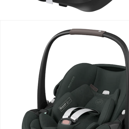
Produit similaire
Vous aimeriez trouver un produit similaire? Voici l’article que
nous vous recommandons:
Maxi-Cosi
Babyschale Pebble 360 Pro 2 Trio-
Set inkl. Kindersitz Pearl 360 Pro
und Isofix-Basis Familyfix 360 Pro
Prix conseillé CHF 879.85
CHF 629.00
Description du produit
Détails du produit