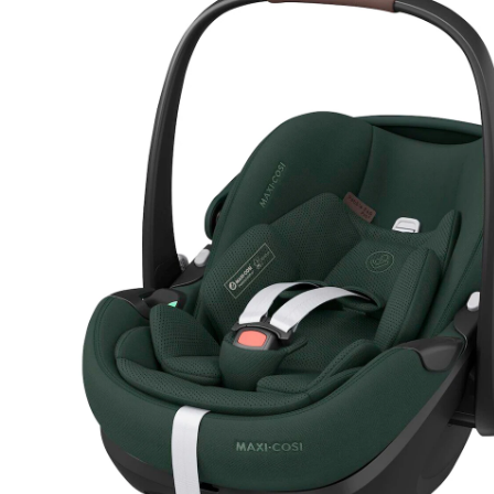
33 %
Prix conseillé CHF 259.95
CHF 173.95
TVA incluse, plus
frais d'expédition
Livraison gratuite
Nous vous offrons les frais de port pour toute
commande comprenant cet article.
*Offre non valable en combinaison avec des articles expédiés
par transporteur.
Modèle
twillic green
Dans le panier
Livrable: chez vous en 4-5 jours ouvrés