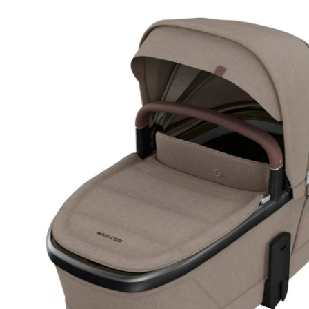
(1)
28 %
Prix conseillé CHF 299.95
CHF 214.95
TVA incluse, plus
frais d'expédition
Modèle
twillic truffle
+ 3
Dans le panier
Livrable: chez vous en 4-5 jours ouvrés
Description du produit