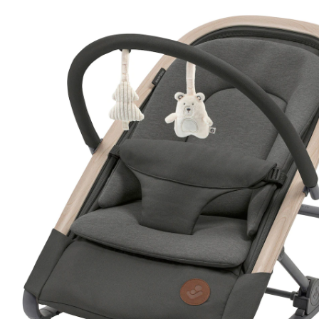
(24)
28 %
Prix conseillé CHF 119.95
CHF 85.95
TVA incluse, plus
frais d'expédition
Modèle
Beyond Graphite
Dans le panier
Livrable: chez vous en 4-5 jours ouvrés
Description du produit