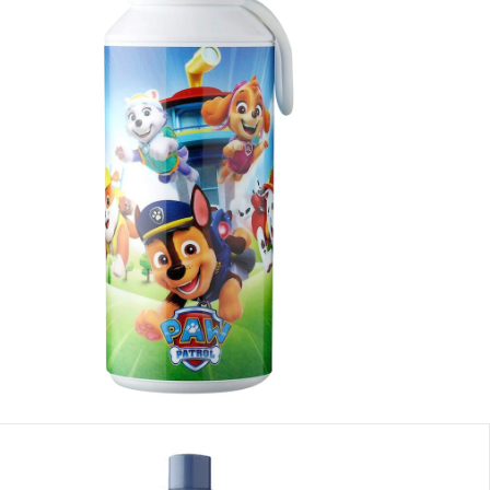
se, plus
frais d'expédition
at’Patrouille pups
Dans le panier
e: chez vous en 3-4 jours ouvrés