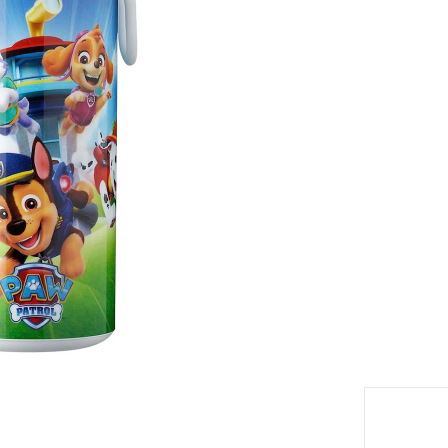
TVA inclu
Modèle
P
eil
Livrabl