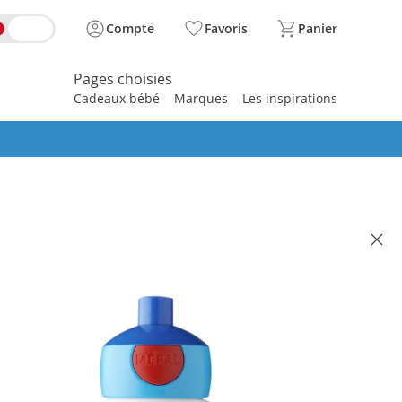
Compte
Favoris
Panier
Pages choisies
Cadeaux bébé
Marques
Les inspirations
spirer
 CAMPUS
e pop-up 400 ml Pat’Patrouille
(20)
illé CHF 14.95
 12.95