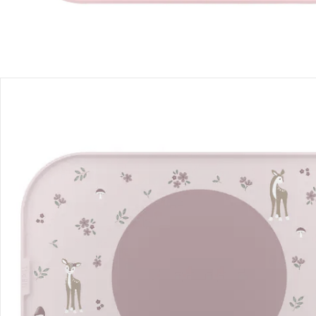
Détails du produit
Recommandations, sigle et fabricant
Avis
Livraison
Retours et réclamations