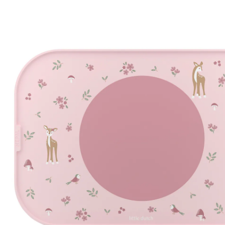
11 %
Prix conseillé CHF 16.95
CHF 14.95
TVA incluse, plus
frais d'expédition
Modèle
fairy garden
Dans le panier
Livrable: chez vous en 3-4 jours ouvrés
Description du produit