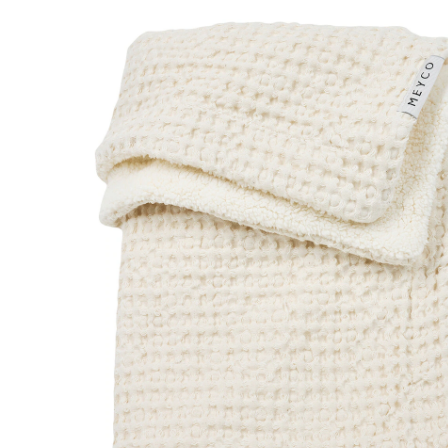
nature
(1)
CHF 34.95
TVA incluse, plus
frais d'expédition
Modèle
nature
Dans le panier
Livrable: chez vous en 3-4 jours ouvrés
Description du produit