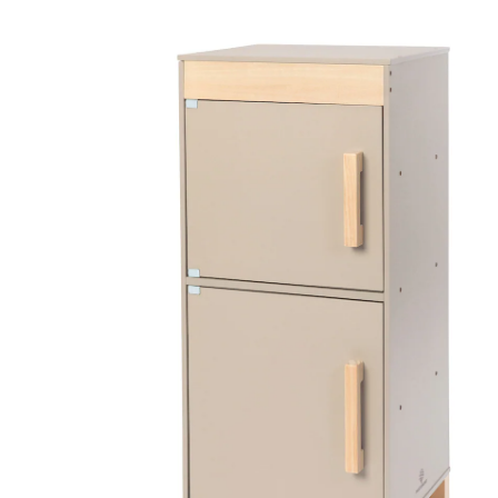
Réfrigérateur pour enfant Ficus gris
chaud/naturel
(29)
CHF 89.95
TVA incluse, plus
frais d'expédition
Modèle
gris chaud/naturel
Dans le panier
Livrable: chez vous en 9-11 jours ouvrés
Description du produit