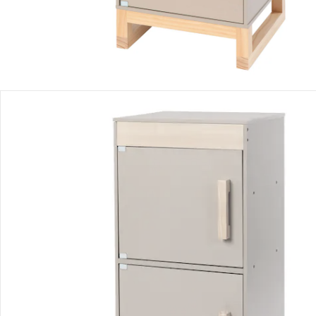
Détails du produit
Recommandations, sigle et fabricant
Avis
Livraison
Retours et réclamations