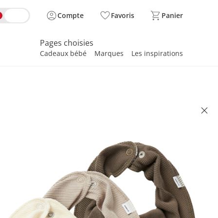
Compte
Favoris
Panier
Pages choisies
Cadeaux bébé
Marques
Les inspirations
spirer
e 3 foulards Côtes
el/beige/marron
(3)
 22.90
se, plus
frais d'expédition
aturel/beige/marron