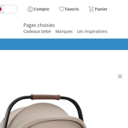
Compte
Favoris
Panier
Pages choisies
Cadeaux bébé
Marques
Les inspirations
spirer
-auto ARRA flex cosmopolitan
 289.95
se, plus
frais d'expédition
osmopolitan