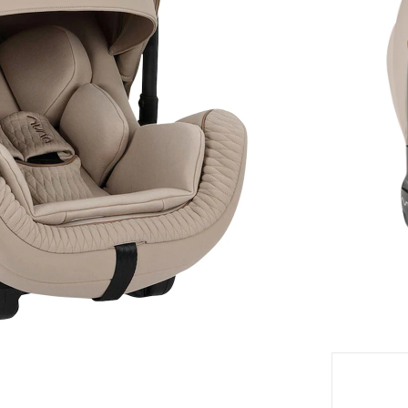
eil
Moment