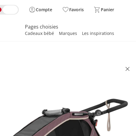
Compte
Favoris
Panier
Pages choisies
Cadeaux bébé
Marques
Les inspirations
spirer
O
que de vélo Kidgoo 2 wildberry
(2)
 795.00
se, plus
frais d'expédition
Dans le panier