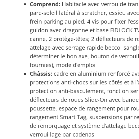
Comprend:
Habitacle avec verrou de tran
pare-soleil latéral à scratcher, essieu avec
frein parking au pied, 4 vis pour fixer l’es
guidon avec dragonne et base FIDLOCK TW
canne, 2 protège-têtes; 2 déflecteurs de
attelage avec serrage rapide becco, sangl
déterminer le bon axe, bouton de verrouilla
fournies), mode d’emploi
Châssis:
cadre en aluminium renforcé avec
protections anti-chocs sur les côtés et à l
protection anti-basculement, fonction se
déflecteurs de roues Slide-On avec bande
poussette, espace de rangement pour ro
rangement Smart Tag, suspensions par res
de remorquage et système d’attelage becc
verrouillage par cadenas