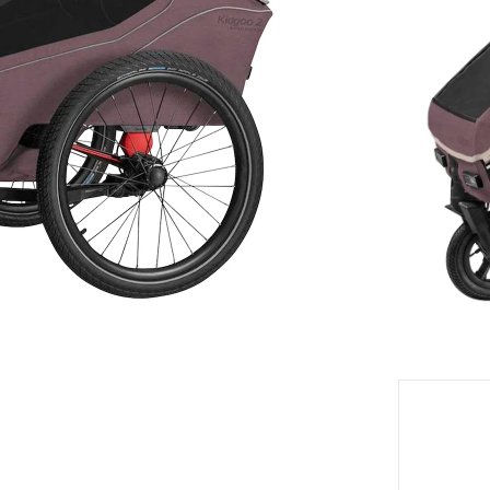
Livrabl
eil