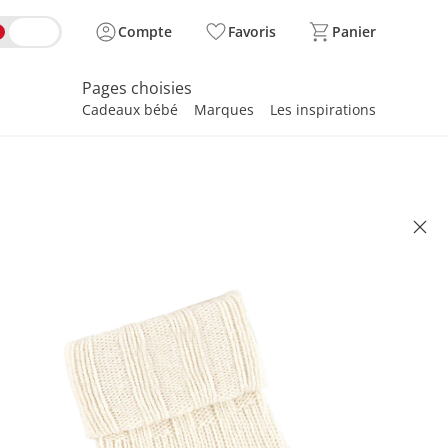
Compte
Favoris
Panier
Pages choisies
Cadeaux bébé
Marques
Les inspirations
spirer
LER
settes antidérapantes laine
el
(1)
illé CHF 14.40
 12.90
se, plus
frais d'expédition