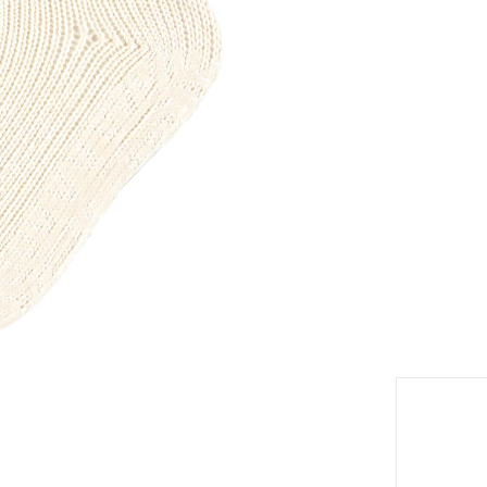
Modèle
n
eil
Taille
Tableau
Livrabl