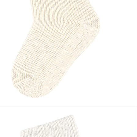
aturel
 des tailles
Dans le panier
e: chez vous en 3-4 jours ouvrés