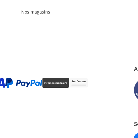
Nos magasins
A
S