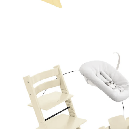
Stokke® - Tripp Trapp®
Chaise haute évolutive
Prix conseillé CHF 259.00
CHF 208.45
Stokke® - Tripp Trapp®
Kit nouveau-né avec support pour
jouets
Prix conseillé CHF 143.00
CHF 126.55
Stokke® - Tripp Trapp®
Ensemble bébé2
Prix conseillé CHF 65.00
CHF 58.55