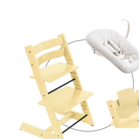
kit nouveau-vanilla white et kit bébé lemon
yellow/vanilla white
20 %
Set de produits
Prix conseillé CHF 467.00
CHF 369.95
TVA incluse, plus
frais d'expédition
Modèle
lemon yellow/vanilla white
+ 7
Dans le panier
Livrable: chez vous en 4-5 jours ouvrés
En choisissant cet ensemble, vous recevrez 3 articles: