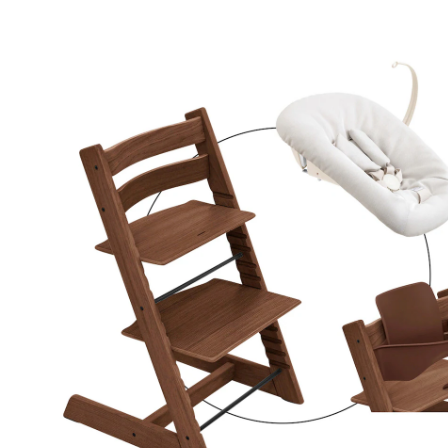
avec kit nouveau-né vanilla white et kit bébé
warm brown/vanilla white
26 %
Set de produits
Prix conseillé CHF 530.00
CHF 388.95
TVA incluse, plus
frais d'expédition
Modèle
warm brown/vanilla white
Dans le panier
Livrable: chez vous en 4-5 jours ouvrés
En choisissant cet ensemble, vous recevrez 3 articles: