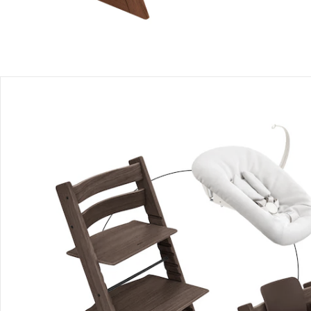
Stokke® - Tripp Trapp®
Chaise haute évolutive en chêne
Prix conseillé CHF 322.00
CHF 239.00
Stokke® - Tripp Trapp®
Ensemble bébé2
Prix conseillé CHF 65.00
CHF 48.00
Stokke® - Tripp Trapp®
Kit nouveau-né avec support pour
jouets
Prix conseillé CHF 143.00